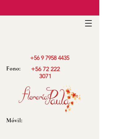
+56 9 7958 4435
Fono:
+56 72 222
3071
Móvil: