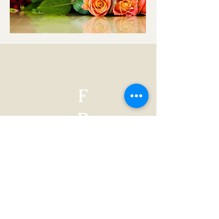
F
P
Floreria Paula
🛻Dirección🛻