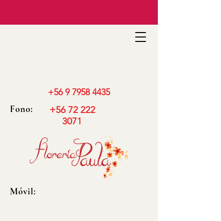
+56 9 7958 4435
Fono:
+56 72 222
3071
Móvil: