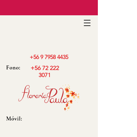
+56 9 7958 4435
Fono:
+56 72 222
3071
Móvil: