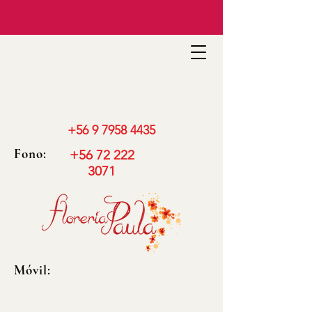
+56 9 7958 4435
Fono:
+56 72 222
3071
Móvil: