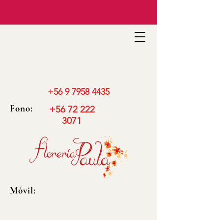
+56 9 7958 4435
Fono:
+56 72 222
3071
Móvil: