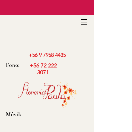
+56 9 7958 4435
Fono:
+56 72 222
3071
Móvil: