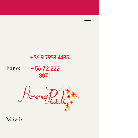
+56 9 7958 4435
Fono:
+56 72 222
3071
Móvil: