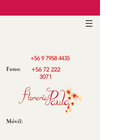
+56 9 7958 4435
Fono:
+56 72 222
3071
Móvil: